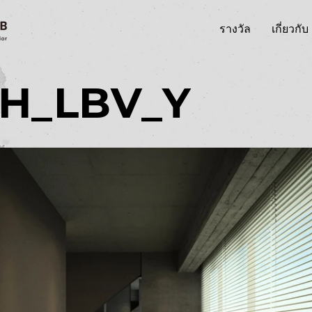
รางวัล
เกี่ยวกับ
/H_LBV_Y